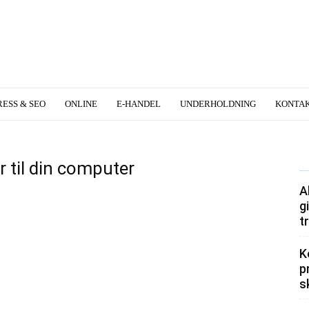
ESS & SEO
ONLINE
E-HANDEL
UNDERHOLDNING
KONTA
 til din computer
A
g
t
K
p
s