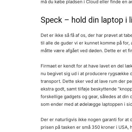
må du købe pladsen i Cloud eller finde en an
Speck – hold din laptop i l
Det er ikke så få af os, der har prøvet at 
til alle de guder vi er kunnet komme på for, 
måtte være afgået ved døden. Dette er et f
Firmaet er kendt for at have lavet en del l
nu begivet sig ud i at producere rygsække d
transport. Dette sker ved at lave rum der pe
ekstra godt, samt tilføje beskyttende ”knop
forskellige gadgets og gear, således at din 
som ender med at ødelægge laptoppen i sid
Der er naturligvis ikke nogen garanti for at
prisen på tasken er små 350 kroner i USA, h