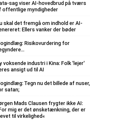
ata-sag viser AI-hovedbrud på tværs
f offentlige myndigheder
u skal det fremgå om indhold er AI-
enereret: Ellers vanker der bøder
logindlæg: Risikovurdering for
egyndere…
y voksende industri i Kina: Folk 'lejer'
eres ansigt ud til AI
logindlæg: Tegn nu det billede af nuser,
or satan;
ørgen Mads Clausen frygter ikke AI:
For mig er det ønsketænkning, der er
levet til virkelighed«