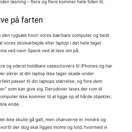
den løsning – flere og flere kommer hele tiden til.
ive på farten
tabe den rygsæk hvori vores bærbare computer og bedt
at vores skolearbejde eller laptop i det hele taget
irma ved navn Speck ved at lave om på.
ækre og yderst holdbare cases/covers til iPhones og har
er sikrer at din laptop ikke tager skade under
rfekt passer til din laptops størrelse, og fore dem
per” som kan give sig. Derudover laves der rum til
computer ikke kommer til at ligge op af hårde objekter,
ste ende.
 det ikke skulle gå galt, men chancerne er mindre og
vortil der dog skal ligges moms og told, hvormed vi