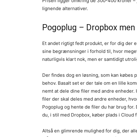
Prisen ligger omkring de 300-400 kroner – je
lignende alternativer.
Pogoplug – Dropbox men
Et andet rigtigt fedt produkt, er for dig de
sine begrænsninger i forhold til, hvor meget
naturligvis klart nok, men er samtidigt utroli
Der findes dog en løsning, som kan købes p
behov. Basalt set er der tale om en lille 
nemt at dele dine filer med andre enheder.
filer der skal deles med andre enheder, hvore
Pogoplug og hente de filer du har brug for. 
du, i stil med Dropbox, køber plads i Cloud
Altså en glimrende mulighed for dig, der alle