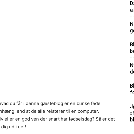
D
a
N
g
B
b
N
d
B
f
hvad du får i denne gæsteblog er en bunke fede
J
æng, end at de alle relaterer til en computer.
»
elv eller en god ven der snart har fødselsdag? Så er det
b
dig ud i det!