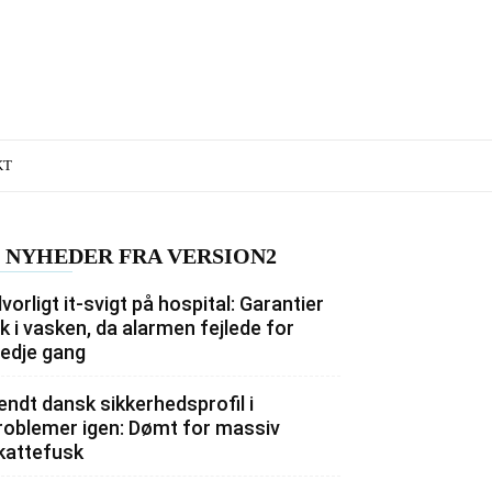
KT
NYHEDER FRA VERSION2
lvorligt it-svigt på hospital: Garantier
ik i vasken, da alarmen fejlede for
redje gang
endt dansk sikkerhedsprofil i
roblemer igen: Dømt for massiv
kattefusk