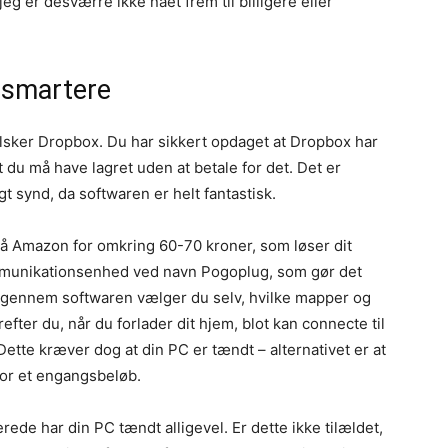
g er desværre ikke nået frem til billigere eller
 smartere
r elsker Dropbox. Du har sikkert opdaget at Dropbox har
 du må have lagret uden at betale for det. Det er
gt synd, da softwaren er helt fantastisk.
å Amazon for omkring 60-70 kroner, som løser dit
kommunikationsenhed ved navn Pogoplug, som gør det
 Igennem softwaren vælger du selv, hvilke mapper og
fter du, når du forlader dit hjem, blot kan connecte til
Dette kræver dog at din PC er tændt – alternativet er at
 for et engangsbeløb.
rede har din PC tændt alligevel. Er dette ikke tilældet,