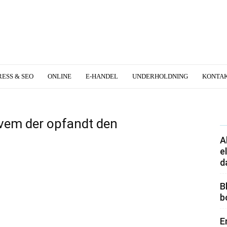
ESS & SEO
ONLINE
E-HANDEL
UNDERHOLDNING
KONTA
vem der opfandt den
A
e
d
B
b
E