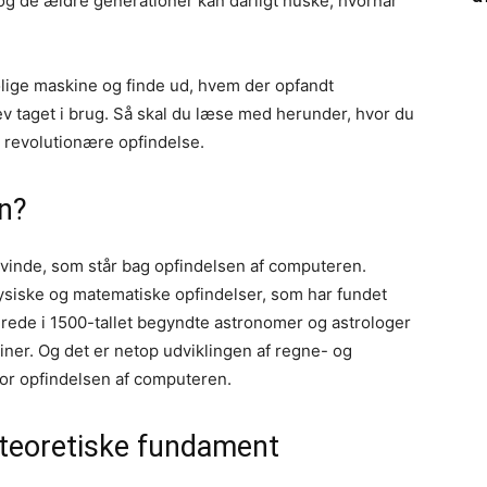
og de ældre generationer kan dårligt huske, hvornår
rolige maskine og finde ud, hvem der opfandt
v taget i brug. Så skal du læse med herunder, hvor du
st revolutionære opfindelse.
n?
vinde, som står bag opfindelsen af computeren.
fysiske og matematiske opfindelser, som har fundet
rede i 1500-tallet begyndte astronomer og astrologer
er. Og det er netop udviklingen af regne- og
or opfindelsen af computeren.
 teoretiske fundament