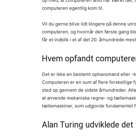
op med, at computeren altid har været der, 
computeren egentlig kom til.
Vil du gerne blive lidt klogere på denne ut
computeren, og hvornår den første gang ble
får et indblik i et af det 20. århundrede me
Hvem opfandt computere
Det er ikke en bestemt ophavsmand eller -k
Computeren er en sum af flere forskellige 
sted op gennem de sidste århundreder. Alle
at anvende mekaniske regne- og tællemaskin
tællemaskiner, som udgjorde fundamentet f
Alan Turing udviklede det