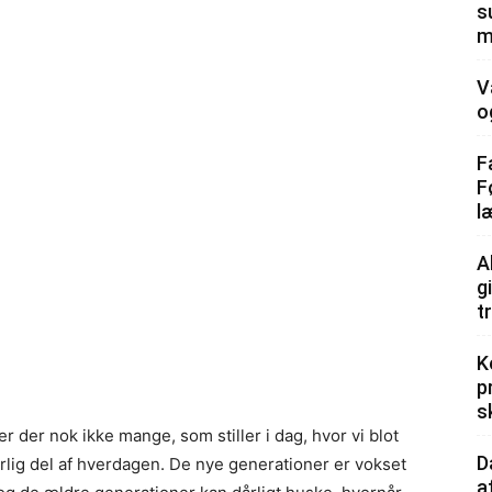
s
m
V
o
F
F
l
A
g
t
K
p
s
der nok ikke mange, som stiller i dag, hvor vi blot
D
lig del af hverdagen. De nye generationer er vokset
a