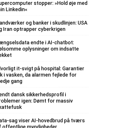
upercomputer stopper: »Hold øje med
in Linkedin«
andværker og banker i skudlinjen: USA
g Iran optrapper cyberkrigen
ængselsdata endte i AI-chatbot:
ølsomme oplysninger om indsatte
ækket
lvorligt it-svigt på hospital: Garantier
ik i vasken, da alarmen fejlede for
redje gang
endt dansk sikkerhedsprofil i
roblemer igen: Dømt for massiv
kattefusk
ata-sag viser AI-hovedbrud på tværs
f offentlige myndigheder