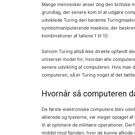
Mange mennesker anser dog den britiske ma
grundlag, der senere kom til at udgøre com
udviklede Turing den berømte Turingmaskin
symbolmanipulerende maskine, der beskre
kombinationer af tallene 1 til 10.
Selvom Turing altså ikke direkte opfandt d
universel model for, hvordan alle computer
senere udvikling af computeren. Hvis man d
computeren, så er Turing noget af det tæt
Hvornår så computeren d
De første elektroniske computere blev udvik
allierede og tyskerne, var meget optaget a
til at optimere de militære operationer. De
middel mod fjenden, hvor de kunne afkode 