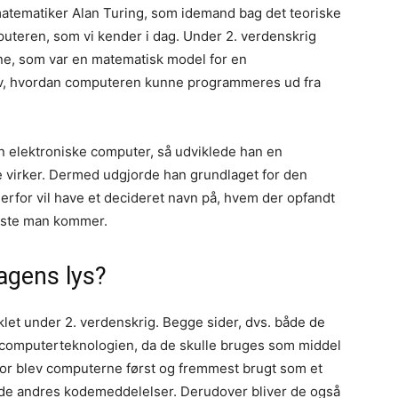
tematiker Alan Turing, som idemand bag det teoriske
puteren, som vi kender i dag. Under 2. verdenskrig
e, som var en matematisk model for en
v, hvordan computeren kunne programmeres ud fra
en elektroniske computer, så udviklede han en
e virker. Dermed udgjorde han grundlaget for den
erfor vil have et decideret navn på, hvem der opfandt
teste man kommer.
agens lys?
let under 2. verdenskrig. Begge sider, dvs. både de
f computerteknologien, da de skulle bruges som middel
rfor blev computerne først og fremmest brugt som et
de andres kodemeddelelser. Derudover bliver de også