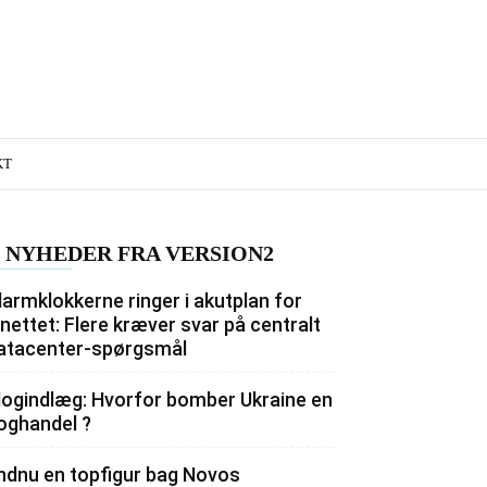
KT
NYHEDER FRA VERSION2
larmklokkerne ringer i akutplan for
lnettet: Flere kræver svar på centralt
atacenter-spørgsmål
logindlæg: Hvorfor bomber Ukraine en
oghandel ?
ndnu en topfigur bag Novos