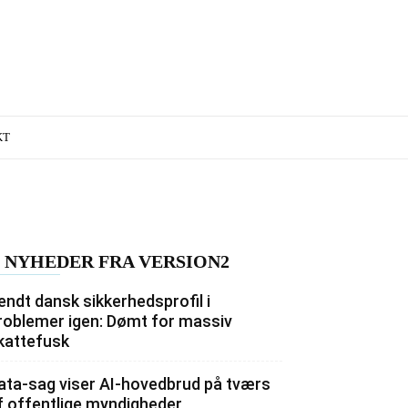
KT
NYHEDER FRA VERSION2
endt dansk sikkerhedsprofil i
roblemer igen: Dømt for massiv
kattefusk
ata-sag viser AI-hovedbrud på tværs
f offentlige myndigheder