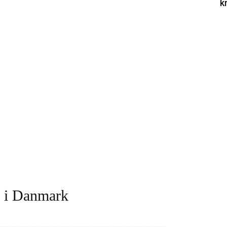
k
g i Danmark