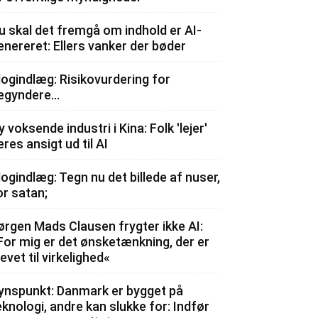
u skal det fremgå om indhold er AI-
enereret: Ellers vanker der bøder
logindlæg: Risikovurdering for
egyndere…
y voksende industri i Kina: Folk 'lejer'
eres ansigt ud til AI
logindlæg: Tegn nu det billede af nuser,
or satan;
ørgen Mads Clausen frygter ikke AI:
For mig er det ønsketænkning, der er
levet til virkelighed«
ynspunkt: Danmark er bygget på
eknologi, andre kan slukke for: Indfør