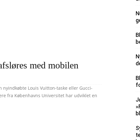
N
g
B
b
N
 afsløres med mobilen
d
B
f
n nyindkøbte Louis Vuitton-taske eller Gucci-
kere fra Københavns Universitet har udviklet en
J
»
b
S
t